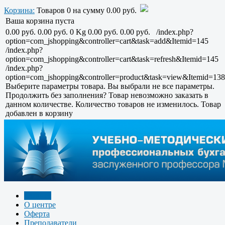
Корзина:
Товаров
0
на сумму
0.00 руб.
Ваша корзина пуста
0.00 руб.
0.00 руб.
0 Kg
0.00 руб.
0.00 руб.
/index.php?
option=com_jshopping&controller=cart&task=add&Itemid=145
/index.php?
option=com_jshopping&controller=cart&task=refresh&Itemid=145
/index.php?
option=com_jshopping&controller=product&task=view&Itemid=138
Выберите параметры товара.
Вы выбрали не все параметры.
Продолжить без заполнения?
Товар невозможно заказать в
данном количестве.
Количество товаров не изменилось.
Товар
добавлен в корзину
Главная
О центре
Оферта
Преподаватели