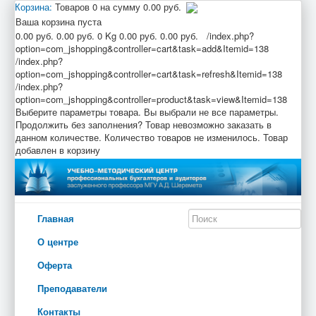
Корзина:
Товаров
0
на сумму
0.00 руб.
Ваша корзина пуста
0.00 руб.
0.00 руб.
0 Kg
0.00 руб.
0.00 руб.
/index.php?
option=com_jshopping&controller=cart&task=add&Itemid=138
/index.php?
option=com_jshopping&controller=cart&task=refresh&Itemid=138
/index.php?
option=com_jshopping&controller=product&task=view&Itemid=138
Выберите параметры товара.
Вы выбрали не все параметры.
Продолжить без заполнения?
Товар невозможно заказать в
данном количестве.
Количество товаров не изменилось.
Товар
добавлен в корзину
Главная
О центре
Оферта
Преподаватели
Контакты